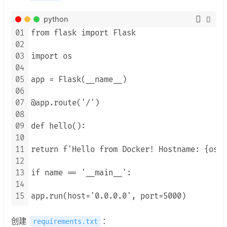
python
01
from flask import Flask

02
03
import os

04
05
app = Flask(__name__)

06
07
@app.route('/')

08
09
def hello():

10
11
return f'Hello from Docker! Hostname: {os.u
12
13
if name == '__main__':

14
15
app.run(host='0.0.0.0', port=5000)
创建
：
requirements.txt