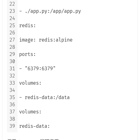
22
23
- ./app.py:/app/app.py

24
25
redis:

26
27
image: redis:alpine

28
29
ports:

30
31
- "6379:6379"

32
33
volumes:

34
35
- redis-data:/data

36
37
volumes:

38
39
redis-data: