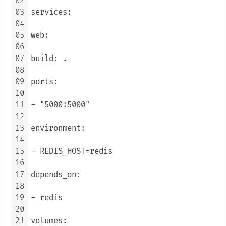
02
03
services:

04
05
web:

06
07
build: .

08
09
ports:

10
11
- "5000:5000"

12
13
environment:

14
15
- REDIS_HOST=redis

16
17
depends_on:

18
19
- redis

20
21
volumes:
