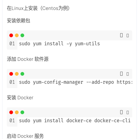
在Linux上安装（Centos为例）
安装依赖包
01
sudo yum install -y yum-utils
添加 Docker 软件源
01
sudo yum-config-manager --add-repo https://
安装 Docker
01
sudo yum install docker-ce docker-ce-cli co
启动 Docker 服务