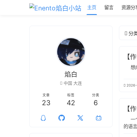
主页
留言
资源分
分
想
焰白
中国 大连
2026-
文章
标签
分类
23
42
6
【作词
一
的语