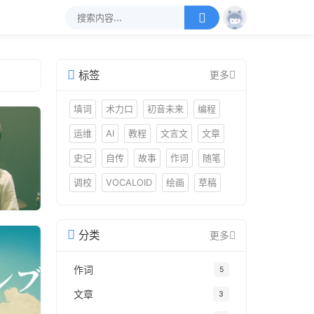
标签
更多
填词
术力口
初音未来
编程
运维
AI
教程
文言文
文章
史记
自传
故事
作词
随笔
调校
VOCALOID
绘画
草稿
分类
更多
作词
5
文章
3