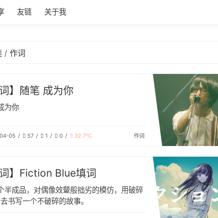
享
友链
关于我
类
作词
【作词】随笔 成为你
成为你
04-05
57
1
0
32.7℃
作词
】Fiction Blue填词
个半成品，对偶像效颦般拙劣的模仿，用破碎
言去书写一个不破碎的故事。