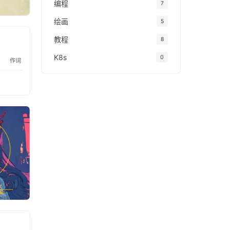
编程
7
绘画
5
教程
8
K8s
0
作词