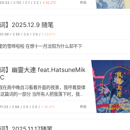
03-23
112
1
2
42.2℃
作词
】2025.12.9 随笔
12-09
55
0
0
29.5℃
里的雪哗啦啦 在想十一月沈阳为什么却不下
】幽靈大連 feat.HatsuneMik
4C
我在高中晚自习看着外面的夜景，我哼着旋律
这篇词的一部分 当所有人把我落下时，我的
产生了一种无与伦比的孤独感，自己对比这个
11-23
64
0
0
30.4℃
城市，也不过只是一只幽灵。 大学的我，坐
作词
场上，望着牌匾巍巍，看着人群漠漠，那股幽
感觉再次涌上心头，终于放声痛哭，补全了这
。 致过去的我，也致现在的我
】2025.11.17随笔