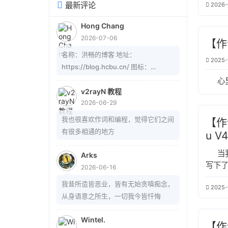
最新评论
2026-
Hong Chang
2026-07-06
【作词
名称：洪畅的博客 地址：
2025-
https://blog.hcbu.cn/ 图标：
https://gitee.com/hcbug/picture1/r
心
aw/master/20260607223324364.
v2rayN 教程
2026-06-29
webp 描述：想，全是问题；做，才有
答案。 订阅：
我也很喜欢作词和编程，觉得它们之间
【作词
https://blog.hcbu.cn/atom.xml
有很多相通的地方
u V
当
Arks
写下了
2026-06-16
心底
我昔所造皆恶业，皆有无始贪嗔痴念，
2025-
耀眼的
从身语意之所生，一切我今皆忏悔
在操
灵的
Wintel.
部作品
【作词