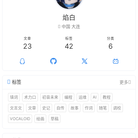
焰白
中国 大连
文章
标签
分类
23
42
6
标签
更多
填词
术力口
初音未来
编程
运维
AI
教程
文言文
文章
史记
自传
故事
作词
随笔
调校
VOCALOID
绘画
草稿