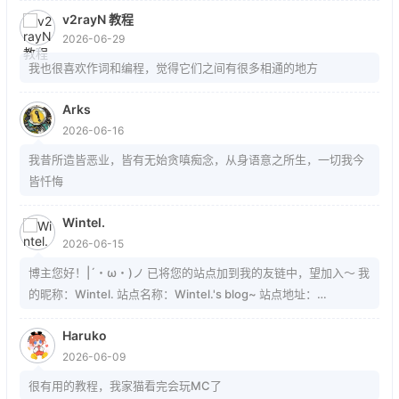
https://blog.hcbu.cn/atom.xml
v2rayN 教程
2026-06-29
我也很喜欢作词和编程，觉得它们之间有很多相通的地方
Arks
2026-06-16
我昔所造皆恶业，皆有无始贪嗔痴念，从身语意之所生，一切我今
皆忏悔
Wintel.
2026-06-15
博主您好！|´・ω・)ノ 已将您的站点加到我的友链中，望加入～ 我
的昵称：Wintel. 站点名称：Wintel.'s blog~ 站点地址：
https://mrwintel.xyz 站点头像：
Haruko
https://mrwintel.xyz/local/avatar.jpg 站点描述：树在。山在。大
2026-06-09
地在。岁月在。我在。
很有用的教程，我家猫看完会玩MC了