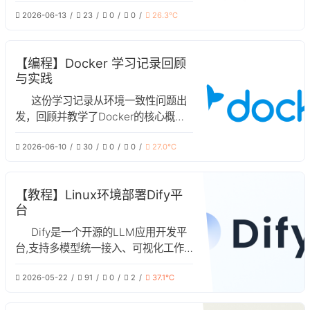
念、部署操作及生产环境注意事项
2026-06-13
23
0
0
26.3℃
【编程】Docker 学习记录回顾
与实践
这份学习记录从环境一致性问题出
发，回顾并教学了Docker的核心概
念、安装、基础命令及实战应用
2026-06-10
30
0
0
27.0℃
【教程】Linux环境部署Dify平
台
Dify是一个开源的LLM应用开发平
台,支持多模型统一接入、可视化工作
流编排、内置RAG、API生态。本文是
2026-05-22
91
0
2
37.1℃
Linux环境中部署Dify的教程文章