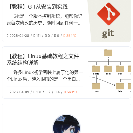
【教程】Git从安装到实践
Git是一个版本控制系统，能帮你记
录每次修改的历史，随时回到任何一个
旧版本，多人协作时，不冲突并行开发
2026-04-28
111
0
0
35.1℃
多个功能
【教程】Linux基础教程之文件
系统结构详解
许多Linux初学者装上属于他的第一
个Linux后，映入眼帘的是一个黑白的
命令行和乱七八糟的不认识的文件夹，
2026-04-09
181
2
4
56.1℃
这对于一个初学者来说可能相当费解。
但这些看似杂乱的文件夹实则包含了
Linux最底层的哲学，在这篇文章中，
我们将对Linux系统的文件结构进行解
析。