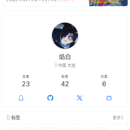
2025-11-23
67
0
0
30.7℃
一种无与伦比的孤独感，自己对比这个
耀眼的城市，也不过只是一只幽灵。
大学的我，坐在操场上，望着牌匾巍
巍，看着人群漠漠，那股幽灵的感觉再
次涌上心头，终于放声痛哭，补全了这
部作品。 致过去的我，也致现在的我
焰白
中国 大连
文章
标签
分类
23
42
6
标签
更多