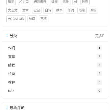
填词
术力口
初音未来
编程
运维
AI
教程
文言文
文章
史记
自传
故事
作词
随笔
调校
VOCALOID
绘画
草稿
分类
更多
作词
5
文章
3
编程
7
绘画
5
教程
8
K8s
0
最新评论