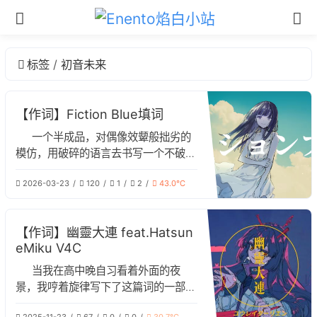
标签
初音未来
【作词】Fiction Blue填词
一个半成品，对偶像效颦般拙劣的
模仿，用破碎的语言去书写一个不破碎
的故事。
2026-03-23
120
1
2
43.0℃
【作词】幽靈大連 feat.Hatsun
eMiku V4C
当我在高中晚自习看着外面的夜
景，我哼着旋律写下了这篇词的一部分
当所有人把我落下时，我的心底产生了