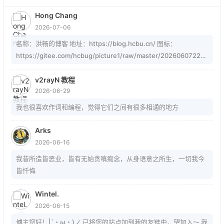
Hong Chang
2026-07-06
名称：洪畅的博客 地址：https://blog.hcbu.cn/ 图标：
https://gitee.com/hcbug/picture1/raw/master/20260607223
324364.webp 描述：想，全是问题；做，才有答案。 订阅：
https://blog.hcbu.cn/atom.xml
v2rayN 教程
2026-06-29
我也很喜欢作词和编程，觉得它们之间有很多相通的地方
Arks
2026-06-16
我昔所造皆恶业，皆有无始贪嗔痴念，从身语意之所生，一切我今
皆忏悔
Wintel.
2026-06-15
博主您好！|´・ω・)ノ 已将您的站点加到我的友链中，望加入～ 我