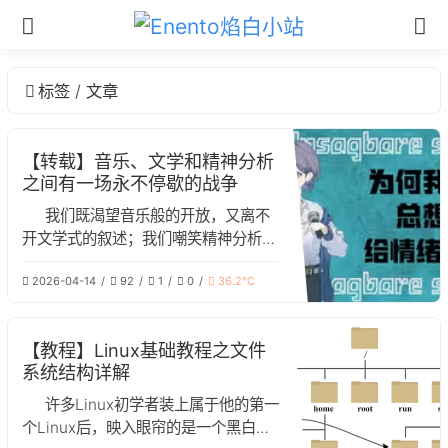
标签
文章
【转载】音乐、文学和精神分析
之间有一场永不停歇的战争
我们既渴望音乐般的开放，又离不
开文学式的叙述；我们嘲笑精神分析的
不科学，却在深夜独自为自己的痛苦编
2026-04-14
92
1
0
36.2℃
造故事。而故事正是我们继续活下去的
方式。
【教程】Linux基础教程之文件
系统结构详解
许多Linux初学者装上属于他的第一
个Linux后，映入眼帘的是一个黑白的