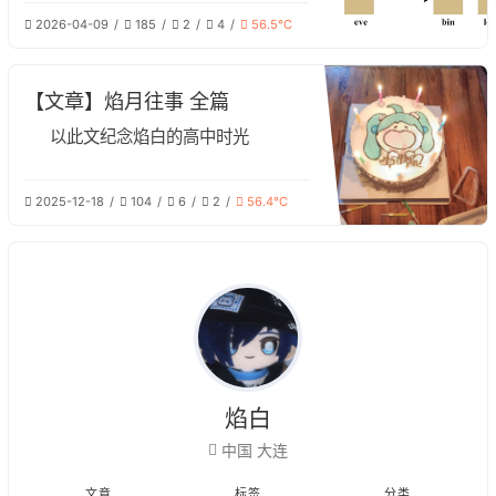
命令行和乱七八糟的不认识的文件夹，
2026-04-09
185
2
4
56.5℃
这对于一个初学者来说可能相当费解。
但这些看似杂乱的文件夹实则包含了
Linux最底层的哲学，在这篇文章中，
【文章】焰月往事 全篇
我们将对Linux系统的文件结构进行解
析。
以此文纪念焰白的高中时光
2025-12-18
104
6
2
56.4℃
焰白
中国 大连
文章
标签
分类