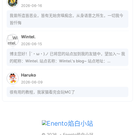
2026-06-16
我昔所造皆恶业，皆有无始贪嗔痴念，从身语意之所生，一切我今
皆忏悔
Wintel.
2026-06-15
博主您好！|´・ω・)ノ 已将您的站点加到我的友链中，望加入～ 我
的昵称：Wintel. 站点名称：Wintel.'s blog~ 站点地址：
https://mrwintel.xyz 站点头像：
Haruko
https://mrwintel.xyz/local/avatar.jpg 站点描述：树在。山在。大
2026-06-09
地在。岁月在。我在。
很有用的教程，我家猫看完会玩MC了
© 2026
Enento焰白小站