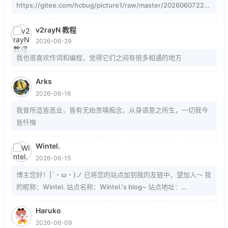
https://gitee.com/hcbug/picture1/raw/master/20260607223
324364.webp 描述：想，全是问题；做，才有答案。 订阅：
https://blog.hcbu.cn/atom.xml
v2rayN 教程
2026-06-29
我也很喜欢作词和编程，觉得它们之间有很多相通的地方
Arks
2026-06-16
我昔所造皆恶业，皆有无始贪嗔痴念，从身语意之所生，一切我今
皆忏悔
Wintel.
2026-06-15
博主您好！|´・ω・)ノ 已将您的站点加到我的友链中，望加入～ 我
的昵称：Wintel. 站点名称：Wintel.'s blog~ 站点地址：
https://mrwintel.xyz 站点头像：
Haruko
https://mrwintel.xyz/local/avatar.jpg 站点描述：树在。山在。大
2026-06-09
地在。岁月在。我在。