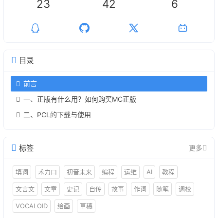
23
42
6
目录
前言
一、正版有什么用？如何购买MC正版
二、PCL的下载与使用
标签
更多
填词
术力口
初音未来
编程
运维
AI
教程
文言文
文章
史记
自传
故事
作词
随笔
调校
VOCALOID
绘画
草稿