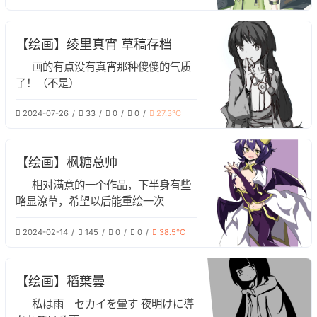
【绘画】绫里真宵 草稿存档
画的有点没有真宵那种傻傻的气质
了！（不是）
2024-07-26
33
0
0
27.3℃
【绘画】枫糖总帅
相对满意的一个作品，下半身有些
略显潦草，希望以后能重绘一次
2024-02-14
145
0
0
38.5℃
【绘画】稻葉曇
私は雨 セカイを暈す 夜明けに導