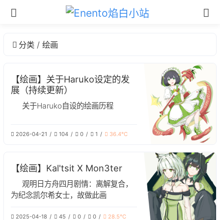
分类
绘画
【绘画】关于Haruko设定的发
展（持续更新）
关于Haruko自设的绘画历程
2026-04-21
104
0
1
36.4℃
【绘画】Kal'tsit X Mon3ter
观明日方舟四月剧情：离解复合，
为纪念凯尔希女士，故做此画
2025-04-18
45
0
0
28.5℃