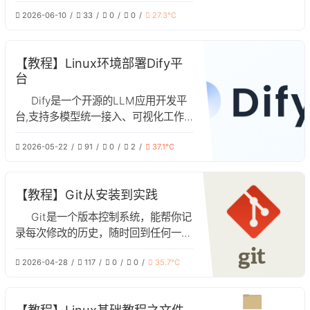
念、安装、基础命令及实战应用
2026-06-10
33
0
0
27.3℃
【教程】Linux环境部署Dify平
台
Dify是一个开源的LLM应用开发平
台,支持多模型统一接入、可视化工作
流编排、内置RAG、API生态。本文是
2026-05-22
91
0
2
37.1℃
Linux环境中部署Dify的教程文章
【教程】Git从安装到实践
Git是一个版本控制系统，能帮你记
录每次修改的历史，随时回到任何一个
旧版本，多人协作时，不冲突并行开发
2026-04-28
117
0
0
35.7℃
多个功能