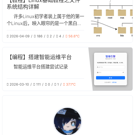
【教程】Linux基础教程之文件
系统结构详解
许多Linux初学者装上属于他的第一
个Linux后，映入眼帘的是一个黑白的
命令行和乱七八糟的不认识的文件夹，
2026-04-09
186
2
4
56.6℃
这对于一个初学者来说可能相当费解。
但这些看似杂乱的文件夹实则包含了
Linux最底层的哲学，在这篇文章中，
【编程】搭建智能运维平台
我们将对Linux系统的文件结构进行解
析。
智能运维平台搭建尝试记录
2026-03-10
111
0
1
37.1℃