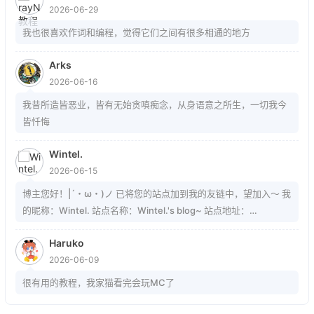
2026-06-29
我也很喜欢作词和编程，觉得它们之间有很多相通的地方
Arks
2026-06-16
我昔所造皆恶业，皆有无始贪嗔痴念，从身语意之所生，一切我今
皆忏悔
Wintel.
2026-06-15
博主您好！|´・ω・)ノ 已将您的站点加到我的友链中，望加入～ 我
的昵称：Wintel. 站点名称：Wintel.'s blog~ 站点地址：
https://mrwintel.xyz 站点头像：
Haruko
https://mrwintel.xyz/local/avatar.jpg 站点描述：树在。山在。大
2026-06-09
地在。岁月在。我在。
很有用的教程，我家猫看完会玩MC了