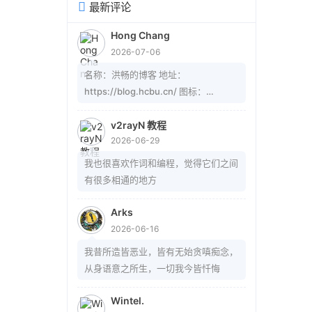
最新评论
Hong Chang
2026-07-06
名称：洪畅的博客 地址：
https://blog.hcbu.cn/ 图标：
https://gitee.com/hcbug/picture1/r
aw/master/20260607223324364.
v2rayN 教程
2026-06-29
webp 描述：想，全是问题；做，才有
答案。 订阅：
我也很喜欢作词和编程，觉得它们之间
https://blog.hcbu.cn/atom.xml
有很多相通的地方
Arks
2026-06-16
我昔所造皆恶业，皆有无始贪嗔痴念，
从身语意之所生，一切我今皆忏悔
Wintel.