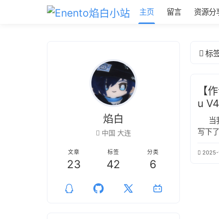
主页
留言
资源分
标
【作词
u V
焰白
当
写下了
中国 大连
心底
文章
标签
分类
2025-
耀眼的
23
42
6
在操
灵的
部作品