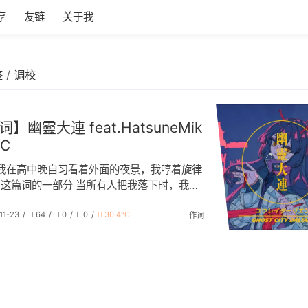
享
友链
关于我
签
调校
】幽靈大連 feat.HatsuneMik
4C
我在高中晚自习看着外面的夜景，我哼着旋律
这篇词的一部分 当所有人把我落下时，我的
产生了一种无与伦比的孤独感，自己对比这个
11-23
64
0
0
30.4℃
城市，也不过只是一只幽灵。 大学的我，坐
作词
场上，望着牌匾巍巍，看着人群漠漠，那股幽
感觉再次涌上心头，终于放声痛哭，补全了这
。 致过去的我，也致现在的我