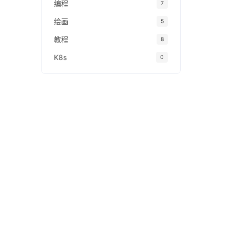
编程
7
绘画
5
教程
8
K8s
0