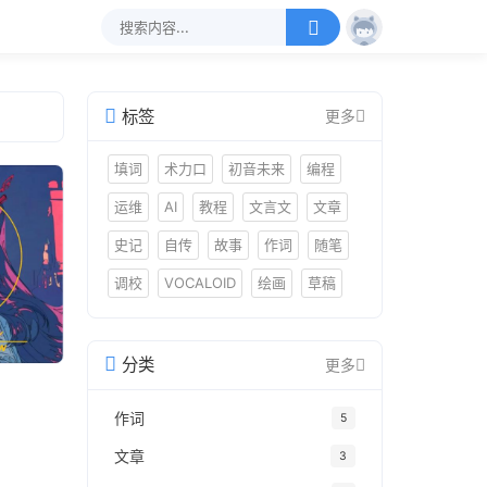
标签
更多
填词
术力口
初音未来
编程
运维
AI
教程
文言文
文章
史记
自传
故事
作词
随笔
调校
VOCALOID
绘画
草稿
分类
更多
作词
5
文章
3