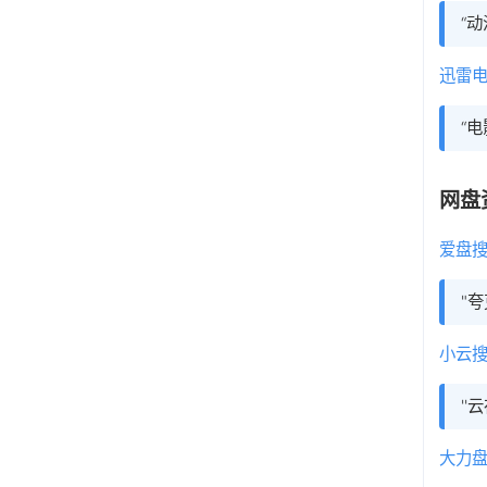
“
迅雷
“
网盘
爱盘
"
小云
'
大力