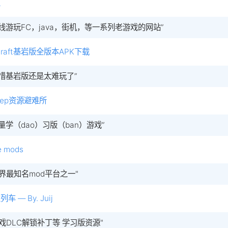
王
在线游玩FC，java，街机，等一系列老游戏的网站”
ecraft基岩版全版本APK下载
可惜基岩版还是太难玩了”
heep资源避难所
大量学（dao）习版（ban）游戏”
e mods
世界最知名mod平台之一"
车 — By. Juij
游戏DLC解锁补丁等 学习版资源"