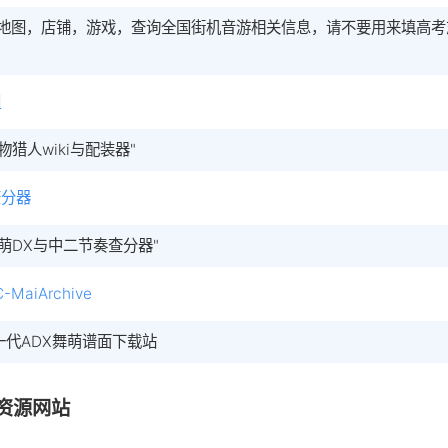
按地图，店铺，游戏，查询全国街机音游相关信息，请不要用来填高考
网
物猎人wiki与配装器"
查分器
舞萌DX与中二节奏查分器"
-MaiArchive
一代ADX舞萌谱面下载站
资源网站