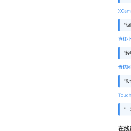
XGam
"
真红
“经
青桔
“
Touch
"一
在线