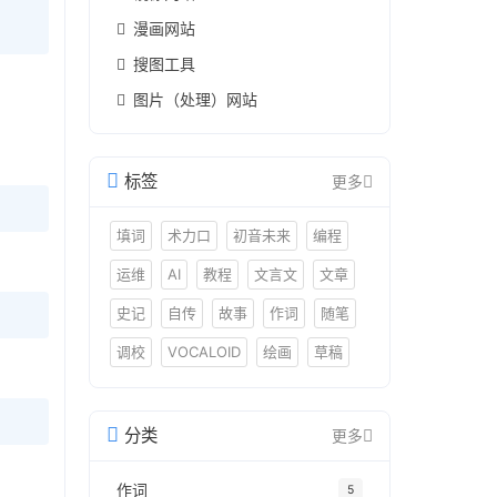
漫画网站
搜图工具
图片（处理）网站
标签
更多
填词
术力口
初音未来
编程
运维
AI
教程
文言文
文章
史记
自传
故事
作词
随笔
调校
VOCALOID
绘画
草稿
分类
更多
作词
5