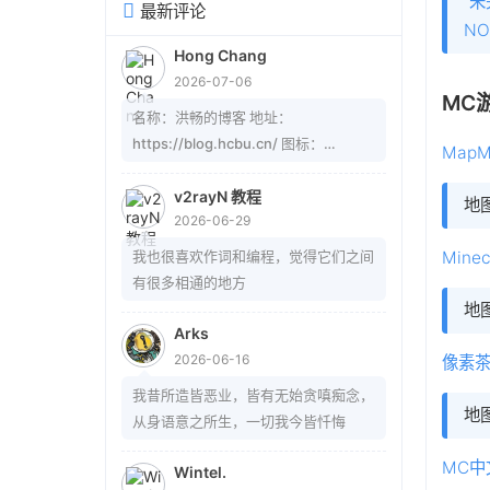
“
最新评论
N
Hong Chang
2026-07-06
MC
名称：洪畅的博客 地址：
https://blog.hcbu.cn/ 图标：
MapMi
https://gitee.com/hcbug/picture1/r
aw/master/20260607223324364.
v2rayN 教程
地
2026-06-29
webp 描述：想，全是问题；做，才有
答案。 订阅：
我也很喜欢作词和编程，觉得它们之间
Minec
https://blog.hcbu.cn/atom.xml
有很多相通的地方
地
Arks
2026-06-16
像素
我昔所造皆恶业，皆有无始贪嗔痴念，
地
从身语意之所生，一切我今皆忏悔
MC中
Wintel.