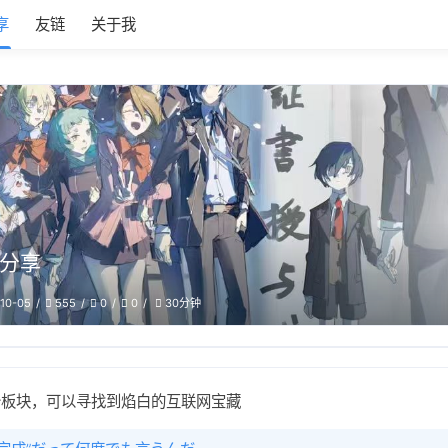
享
友链
关于我
分享
10-05
555
0
0
30分钟
个板块，可以寻找到焰白的互联网宝藏