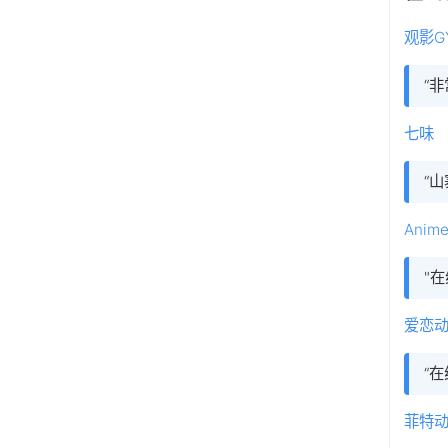
观影G
“
七味
“山
Ani
"
爱恋
“
菲特