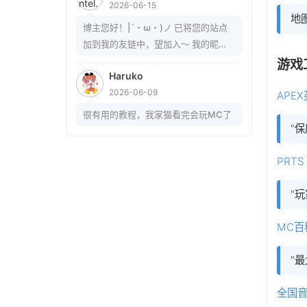
2026-06-15
地
博主您好！|´・ω・)ノ 已将您的站点
加到我的友链中，望加入～ 我的昵
称：Wintel. 站点名称：Wintel.'s
游戏
Haruko
blog~ 站点地址：
2026-06-09
https://mrwintel.xyz 站点头像：
APE
https://mrwintel.xyz/local/avatar.jp
很有用的教程，我家猫看完会玩MC了
g 站点描述：树在。山在。大地在。岁
"
月在。我在。
PRTS
"
MC百
"最
全国