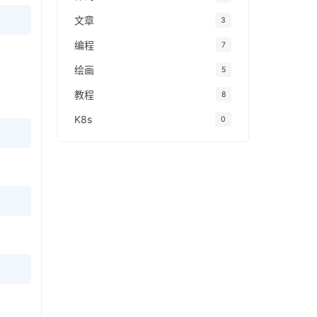
文章
3
编程
7
绘画
5
教程
8
K8s
0