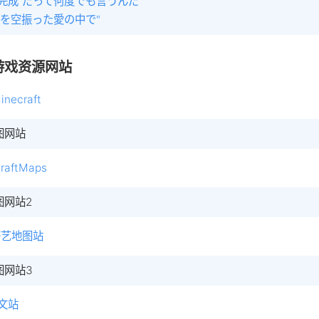
未完成”だって何度でも言うんだ
Oを空振った愛の中で"
游戏资源网站
necraft
图网站
raftMaps
图网站2
茶艺地图站
图网站3
文站