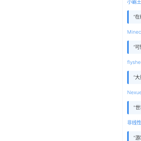
小霸
“
Min
“
flys
“
Nexu
"
非线性列
"