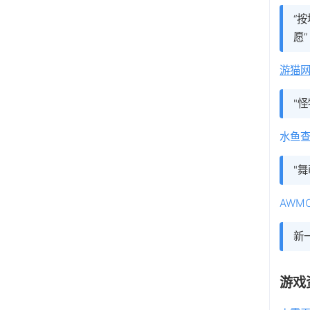
“
愿”
游猫
"怪
水鱼
"
AWMC
新
游戏