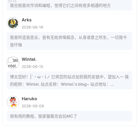
我也很喜欢作词和编程，觉得它们之间有很多相通的地方
Arks
2026-06-16
我昔所造皆恶业，皆有无始贪嗔痴念，从身语意之所生，一切我今
皆忏悔
Wintel.
2026-06-15
博主您好！|´・ω・)ノ 已将您的站点加到我的友链中，望加入～ 我
的昵称：Wintel. 站点名称：Wintel.'s blog~ 站点地址：
https://mrwintel.xyz 站点头像：
Haruko
https://mrwintel.xyz/local/avatar.jpg 站点描述：树在。山在。大
2026-06-09
地在。岁月在。我在。
很有用的教程，我家猫看完会玩MC了