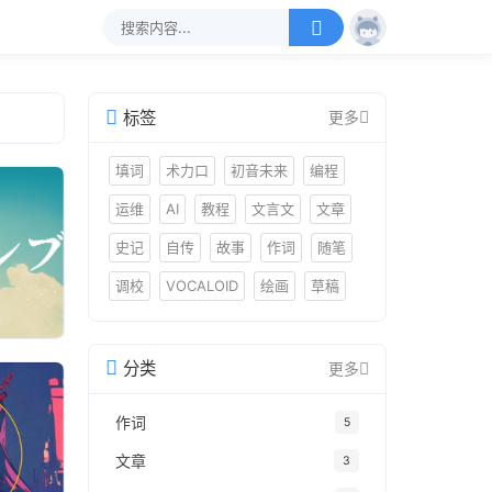
标签
更多
填词
术力口
初音未来
编程
运维
AI
教程
文言文
文章
史记
自传
故事
作词
随笔
调校
VOCALOID
绘画
草稿
分类
更多
作词
5
文章
3