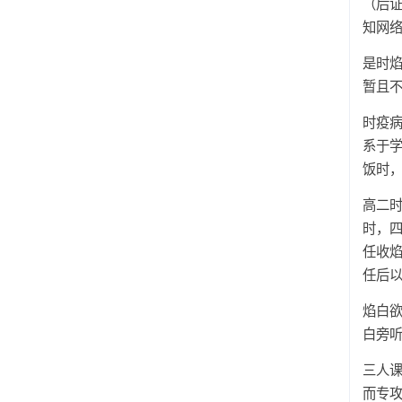
（后
知网
是时
暂且
时疫
系于
饭时，
高二
时，
任收
任后
焰白欲
白旁听
三人课
而专