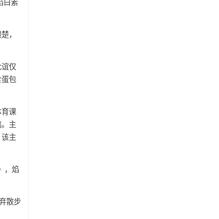
焰白素
酸楚，
此谊仅
食蛋包
体育课
擒。主
。该主
》，焰
弃散步