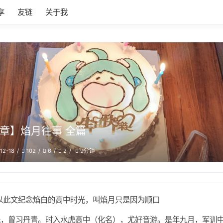
享
友链
关于我
章】焰月往事 全篇
12-18
102
6
2
9分钟
以此文纪念焰白的高中时光，叫焰月只是因为顺口
氏，曾习丹青。时入水虎高中（化名），尤好音游。是年九月，军训