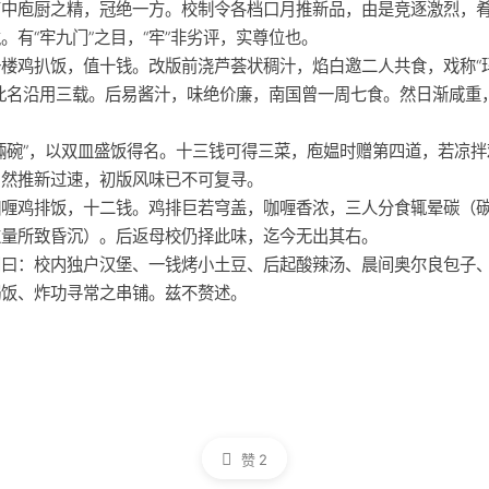
高中庖厨之精，冠绝一方。校制令各档口月推新品，由是竞逐激烈，
。有“牢九门”之目，“牢”非劣评，实尊位也。
一楼鸡扒饭，值十钱。改版前浇芦荟状稠汁，焰白邀二人共食，戏称“
，此名沿用三载。后易酱汁，味绝价廉，南国曾一周七食。然日渐咸重
。
倆碗”，以双皿盛饭得名。十三钱可得三菜，庖媪时赠第四道，若凉拌
。然推新过速，初版风味已不可复寻。
咖喱鸡排饭，十二钱。鸡排巨若穹盖，咖喱香浓，三人分食辄晕碳（
过量所致昏沉）。后返母校仍择此味，迄今无出其右。
门曰：校内独户汉堡、一钱烤小土豆、后起酸辣汤、晨间奥尔良包子
焗饭、炸功寻常之串铺。兹不赘述。
赞
2