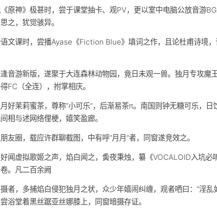
《原神》极甚时，尝于课堂抽卡、观PV，更以室中电脑公放音游BG
今思之，犹觉骇异。
语文课时，尝播Ayase《Fiction Blue》填词之作，且论杜甫诗境
适逢音游新版，遂聚于大连森林动物园，竟日未观一兽。独月专攻魔
得FC（全连），拊掌相庆。
月好茉莉蜜茶，尊称“小可乐”，后渐易茶π。南国则钟无糖可乐，日
课间相与述网络俚梗，嬉笑盈廊。
朋友圈，载应许群聊截图，中有呼“月月”者，同窗遂竞效之。
好闻虚拟歌姬之声，焰白闻之，夤夜秉烛，纂《VOCALOID入坑必
一卷。凡二百余阙
摄者，多捕焰白侵犯独月之状，众少年嬉闹纠缠，观者哂曰：“淫乱如
更尝浴堂着黑丝踞亚丝娜膝上，同窗暗摄存证。