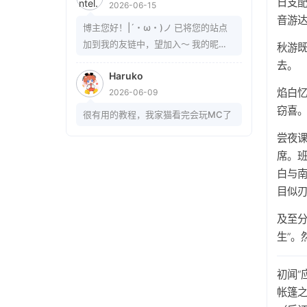
日支配
2026-06-15
音游达
博主您好！|´・ω・)ノ 已将您的站点
加到我的友链中，望加入～ 我的昵
秋游
称：Wintel. 站点名称：Wintel.'s
去。
Haruko
blog~ 站点地址：
焰白
2026-06-09
https://mrwintel.xyz 站点头像：
https://mrwintel.xyz/local/avatar.jp
窃喜
很有用的教程，我家猫看完会玩MC了
g 站点描述：树在。山在。大地在。岁
尝夜
月在。我在。
席。班
白与南
目似
及至分
生”
初闻“
帐篷之