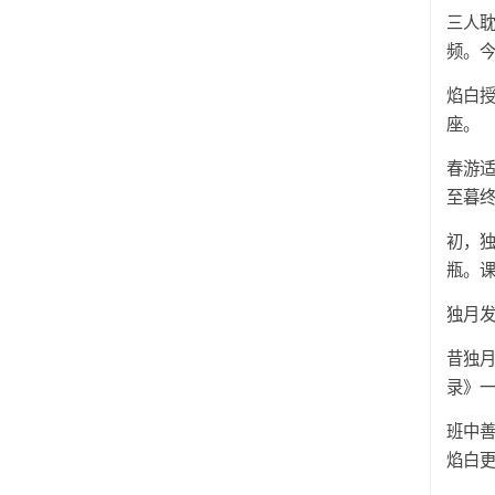
三人耽
频。
焰白授
座。
春游
至暮终
初，独
瓶。
独月发
昔独月
录》
班中善
焰白