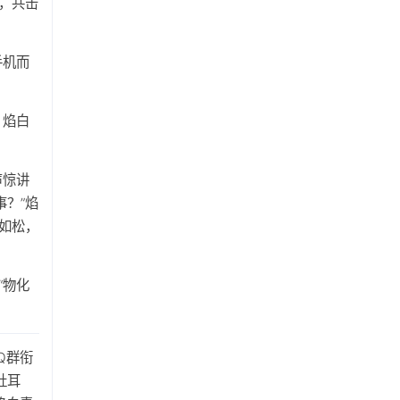
，共击
手机而
，焰白
声惊讲
？”焰
如松，
“物化
Q群衔
社耳