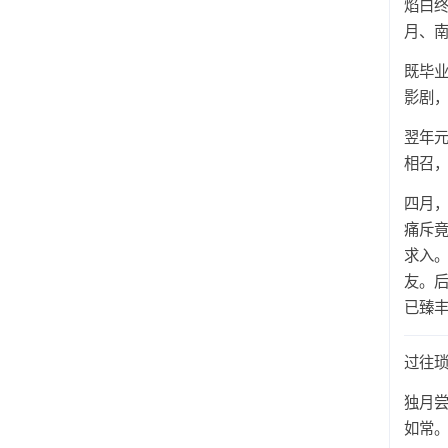
焰白
月、
既毕
影剧
翌年
相召
四月，
痛斥竟
求入
友。
已臻
过往
独月尝
如常