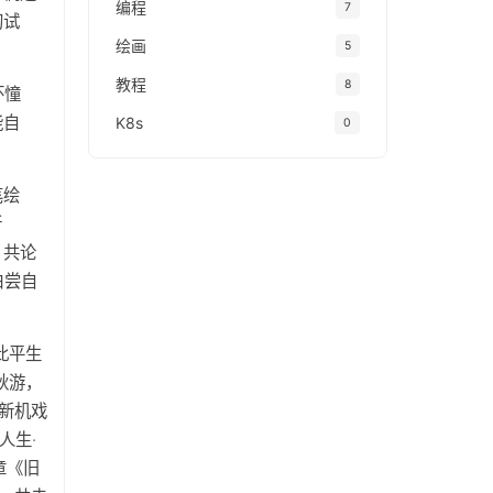
编程
7
初试
绘画
5
教程
8
怀憧
能自
K8s
0
笔绘
所
，共论
白尝自
此平生
秋游，
新机戏
人生·
章《旧