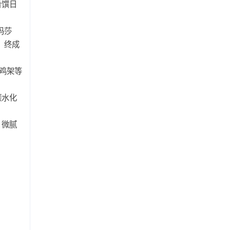
肴馔日
玛莎
，终成
鸡架等
碳水化
、微腻