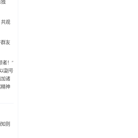
逢独
，共观
。
许群友
者！”
以副号
遍加诸
然精神
通知则