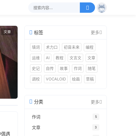
文章
标签
更多
填词
术力口
初音未来
编程
运维
AI
教程
文言文
文章
史记
自传
故事
作词
随笔
调校
VOCALOID
绘画
草稿
分类
更多
作词
5
文章
3
中偶遇