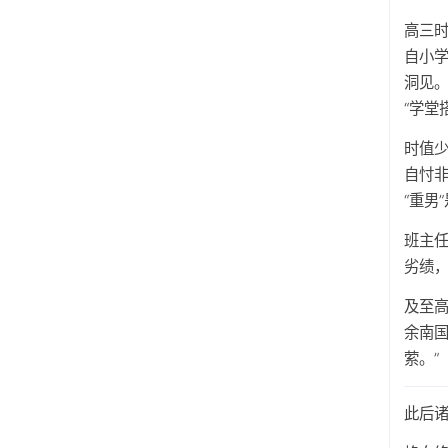
高三
自小
洞见
“学堂
时值
自忖
“重男
班主
劣绩
及至
余南
萦。”
此后