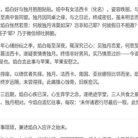
时，焰白好与独月抱抱贴贴。班中有女洁西卡（化名），姿容昳丽，
学至高中皆同窗。独月因同桌之缘，与之日近，终成密侣，虽未明言
。焰白怅然若思：何故独月讳莫如深？岂非知己耶？何故假日不相邀
搭子”耶？乃于微信倾吐肺腑。
少年心绪纷纭之季，焰白每至深夜，辄深究己心：见独月恋爱，何悲
非慕洁西卡，遂疑衷情寄独月。终悟非好男风，实乃情思过炽——今
”是也。焰白言此事与苹果，苹果安慰之。
任排座，以绩优者先择。独月、洁西卡、南国、亚丝娜恒比邻而坐，
，终岁远隔，未尝得择。此痛锥心蚀骨，旧疾愈沉。
高三后期，焰白心疾已深，心生弃学之念，遂绝迹学堂，三人共食之
国、独月相对。今焰白追忆往事，每叹：“未伴诸君行尽最后一程，此
诸事琐琐，兼述焰白入应许之始末。