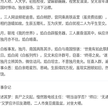
终为人劝，入大学。初抵校夜，望匾额巍巍，视舍友漠漠，全无昔年
南国时悸动。独坐操场，泣下沾襟。
业，三人网谈频密逾昔。焰白稍舒，尝同乘高铁返里（虽资费拮据）
，相约游嬉如故。生辰五赠礼，互为庆贺，焰白犹视二人为平生至交
元月，联戏《我的世界》。焰白自辟服务器，三人晨昏溺其中，纵应
，独月亦不往。焰白暗喜。
白板事发。独月、南国具陈其诈，焰白与南国惊骇：“世竟有如此厚颜
日。焰白阅《白板列传》，见文末应许群号，窃喜：“终得之矣。”遂
。独月立辨其伪，微信诘问。焰白坦言，不意独月竟允。狂喜入群，
后事众悉：焰白亲晤星烈、恩崎。生辰得四方祝，虽现实困顿如旧，
丰饶。
琐事杂记
述其梦：丧尸之灾起，惶然致电班主任：“明当诣学否？”师曰：“无
。”又梦应许旧友邀晤，二人市臭豆腐盈盆，对坐大嚼。