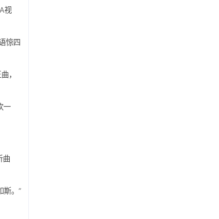
A视
，语惊四
王曲，
饮一
听曲
斯。”