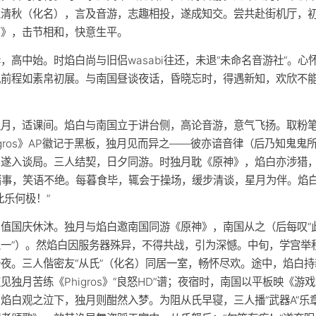
正清秋（化名），言及音游，志趣相投，遂成知交。尝共赴街机厅，
萌》，击节相和，快意生平。
，高中始。时焰白尚与旧侣wasabi往还，未退“未命名音游社”。心
视前程如素帛初展。与南国昼谈夜话，昏晓忘时，得遇新知，欢欣不
独月，适课间。焰白与南国立于讲台侧，高论音游，意气飞扬。取粉
igros》AP徽记于黑板，独月见而异之——彼亦谙音律（后乃知鬼鬼
，遂入谈局。三人结契，日夕同游。时独月耽《原神》，焰白亦涉猎
G诸事，笑语不绝。每暮食毕，辄会于操场，缓步清谈，星月为伴。焰
此乐何极！”
，值国庆休沐。独月与焰白邀南国同游《原神》，南国从之（后每叹“
之一”）。然焰白因服务器殊异，不得共战，引为深憾。中旬，学宫举
夜。三人偕密友“从氏”（化名）同居一室，畅怀尽欢。途中，焰白持
见独月苦练《Phigros》“良怒HD”谱；夜宿时，南国以平板映《游戏
焰白观之泣下，独月则酣然入梦。为阻从氏早寝，三人播“武器A”乐