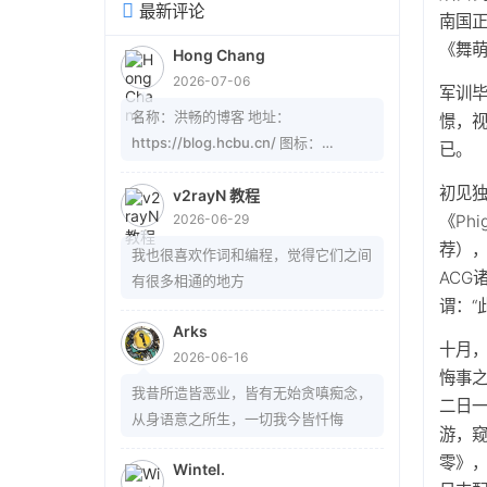
最新评论
南国
《舞
Hong Chang
2026-07-06
军训毕
名称：洪畅的博客 地址：
憬，
https://blog.hcbu.cn/ 图标：
已。
https://gitee.com/hcbug/picture1/r
初见
aw/master/20260607223324364.
v2rayN 教程
2026-06-29
《Ph
webp 描述：想，全是问题；做，才有
答案。 订阅：
荐）
我也很喜欢作词和编程，觉得它们之间
https://blog.hcbu.cn/atom.xml
AC
有很多相通的地方
谓：“
Arks
十月
2026-06-16
悔事
我昔所造皆恶业，皆有无始贪嗔痴念，
二日一
从身语意之所生，一切我今皆忏悔
游，窥
零》，
Wintel.