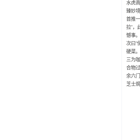
水虎
臻妙境
首推
拉”
憾事
次曰“
硬菜
三为
合物
余六
芝士