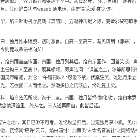
者颂歌》，效其诡异舞姿蹈于室中。从氏怒斥：“尔等有疾！”遂弃眠
旦。其间焰白犹与wasabi通电话，由是得“恋爱脑”之谑。
既毕，焰白赴街机厅复戏《舞萌》。方凝神击键之际，竟遭邪叟窃取
忆曰：独月性本腼腆，初时寡言。自高一至高三，渐见疏朗（邪恶）
。今则竟敢恶语相向矣！
课，焰白踞首座作画，南国、独月列其后。焰白示画作，回首笑谈，
主任拘三人至斋中，展其领域，厉声诘问：“课堂之上，尔等所思何事
国灵犀暗通，共念：“午膳何味？”忍俊不禁，伏案狂笑，唯独月肃立
刃光，若欲扼二人而绝之。然潘多拉之闸既启，终难复止矣。
科，焰白茫无所决，询于二友。南国、独月皆择“物化政”，焰白本意
。然念情深谊重，终从之。三人遂再同窗，此皆后话。
应许之地”，其日已渺不可考。唯忆秋游归后，尝窥独月掌中机，见Q
徽，恍惚闻“应许”云云。焰白暗忖：此盖类“未命名音游社”之网络结