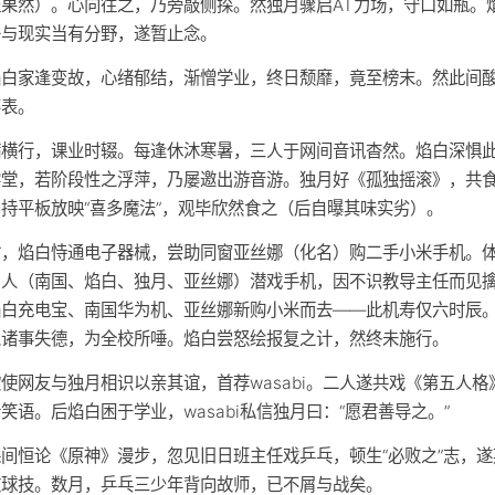
证果然）。心向往之，乃旁敲侧探。然独月骤启AT力场，守口如瓶。
络与现实当有分野，遂暂止念。
焰白家逢变故，心绪郁结，渐憎学业，终日颓靡，竟至榜末。然此间
不表。
病横行，课业时辍。每逢休沐寒暑，三人于网间音讯杳然。焰白深惧
学堂，若阶段性之浮萍，乃屡邀出游音游。独月好《孤独摇滚》，共
持平板放映“喜多魔法”，观毕欣然食之（后自曝其味实劣）。
时，焰白恃通电子器械，尝助同窗亚丝娜（化名）购二手小米手机。
四人（南国、焰白、独月、亚丝娜）潜戏手机，因不识教导主任而见
焰白充电宝、南国华为机、亚丝娜新购小米而去——此机寿仅六时辰
以诸事失德，为全校所唾。焰白尝怒绘报复之计，然终未施行。
使网友与独月相识以亲其谊，首荐wasabi。二人遂共戏《第五人格
笑语。后焰白困于学业，wasabi私信独月曰：“愿君善导之。”
间恒论《原神》漫步，忽见旧日班主任戏乒乓，顿生“必败之”志，遂
攻球技。数月，乒乓三少年背向故师，已不屑与战矣。