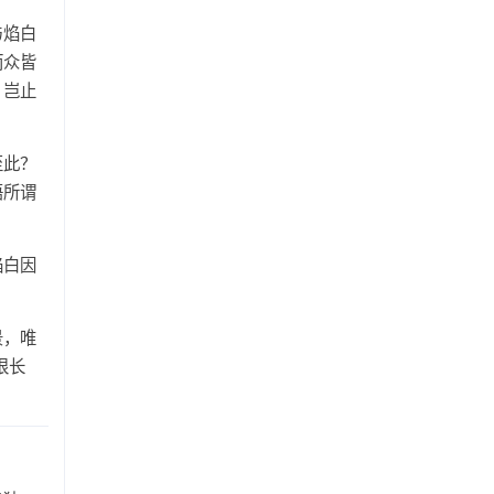
与焰白
而众皆
？岂止
至此？
语所谓
焰白因
景，唯
恨长