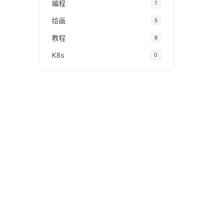
编程
7
绘画
5
教程
8
K8s
0