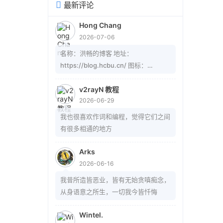
最新评论
Hong Chang
2026-07-06
名称：洪畅的博客 地址：
https://blog.hcbu.cn/ 图标：
https://gitee.com/hcbug/picture1/r
aw/master/20260607223324364.
v2rayN 教程
2026-06-29
webp 描述：想，全是问题；做，才有
答案。 订阅：
我也很喜欢作词和编程，觉得它们之间
https://blog.hcbu.cn/atom.xml
有很多相通的地方
Arks
2026-06-16
我昔所造皆恶业，皆有无始贪嗔痴念，
从身语意之所生，一切我今皆忏悔
Wintel.