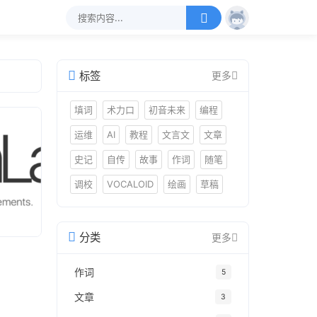
标签
更多
填词
术力口
初音未来
编程
运维
AI
教程
文言文
文章
史记
自传
故事
作词
随笔
调校
VOCALOID
绘画
草稿
分类
更多
作词
5
文章
3