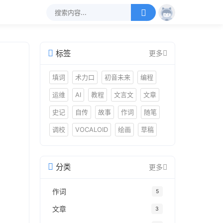
标签
更多
填词
术力口
初音未来
编程
运维
AI
教程
文言文
文章
史记
自传
故事
作词
随笔
调校
VOCALOID
绘画
草稿
分类
更多
作词
5
文章
3