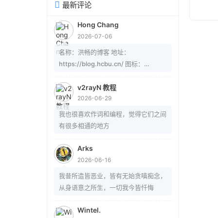
最新评论
Hong Chang
2026-07-06
名称：洪畅的博客 地址：
https://blog.hcbu.cn/ 图标：
https://gitee.com/hcbug/picture1/r
aw/master/20260607223324364.
v2rayN 教程
2026-06-29
webp 描述：想，全是问题；做，才有
答案。 订阅：
我也很喜欢作词和编程，觉得它们之间
https://blog.hcbu.cn/atom.xml
有很多相通的地方
Arks
2026-06-16
我昔所造皆恶业，皆有无始贪嗔痴念，
从身语意之所生，一切我今皆忏悔
Wintel.