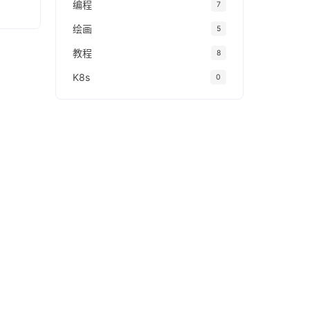
编程
7
绘画
5
教程
8
K8s
0