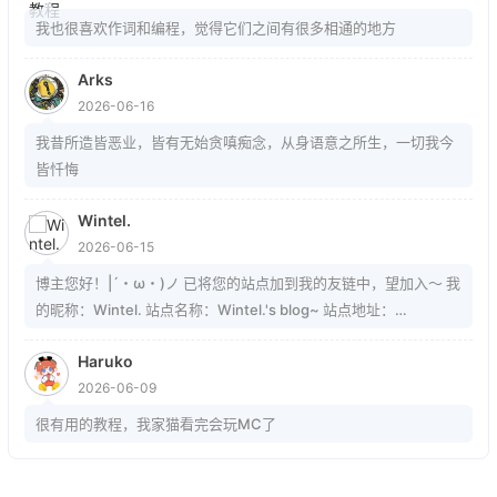
我也很喜欢作词和编程，觉得它们之间有很多相通的地方
Arks
2026-06-16
我昔所造皆恶业，皆有无始贪嗔痴念，从身语意之所生，一切我今
皆忏悔
Wintel.
2026-06-15
博主您好！|´・ω・)ノ 已将您的站点加到我的友链中，望加入～ 我
的昵称：Wintel. 站点名称：Wintel.'s blog~ 站点地址：
https://mrwintel.xyz 站点头像：
Haruko
https://mrwintel.xyz/local/avatar.jpg 站点描述：树在。山在。大
2026-06-09
地在。岁月在。我在。
很有用的教程，我家猫看完会玩MC了